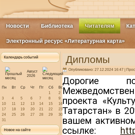
Новости
Библиотека
Читателям
Ка
Электронный ресурс «Литературная карта»
Дипломы
Календарь событий
Опубликовано: 27.12.2024 16:47
| Прос
Август
2026
Дорогие по
Пн
Вт
Ср
Чт
Пт
Сб
Вс
Межведомственн
1
2
проекта «Культ
3
4
5
6
7
8
9
10
11
12
13
14
15
16
Татарстан» в 20
17
18
19
20
21
22
23
24
25
26
27
28
29
30
вашем активном
31
ссылке
: 
htt
Новое на сайте