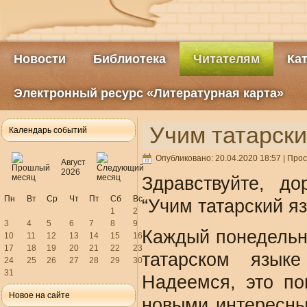
Новости
Библиотека
Читателям
Ка
Электронный ресурс «Литературная карта»
Учим татарски
Календарь событий
Опубликовано: 20.04.2020 18:57
| Прос
Август
2026
Здравствуйте, д
Пн
Вт
Ср
Чт
Пт
Сб
Вс
“Учим татарский я
1
2
3
4
5
6
7
8
9
Каждый понедельн
10
11
12
13
14
15
16
17
18
19
20
21
22
23
татарском язык
24
25
26
27
28
29
30
31
Надеемся, это по
Новое на сайте
новыми интересны