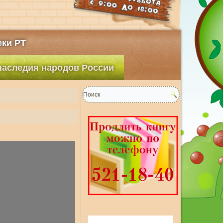
ки РТ
 наследия народов России