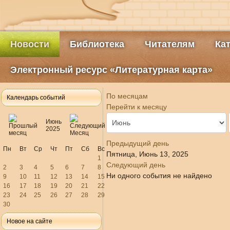
Новости
Библиотека
Читателям
Ка
Электронный ресурс «Литературная карта»
По месяцам
Календарь событий
Перейти к месяцу
Июнь
2025
Предыдущий день
Пн
Вт
Ср
Чт
Пт
Сб
Вс
Пятница, Июнь 13, 2025
1
Следующий день
2
3
4
5
6
7
8
Ни одного события не найдено
9
10
11
12
13
14
15
16
17
18
19
20
21
22
23
24
25
26
27
28
29
30
Новое на сайте