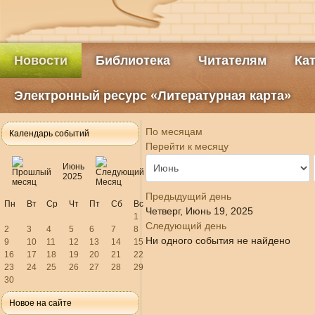
Новости
Библиотека
Читателям
Ка
Электронный ресурс «Литературная карта»
По месяцам
Календарь событий
Перейти к месяцу
Июнь
2025
Предыдущий день
Пн
Вт
Ср
Чт
Пт
Сб
Вс
Четверг, Июнь 19, 2025
1
Следующий день
2
3
4
5
6
7
8
Ни одного события не найдено
9
10
11
12
13
14
15
16
17
18
19
20
21
22
23
24
25
26
27
28
29
30
Новое на сайте