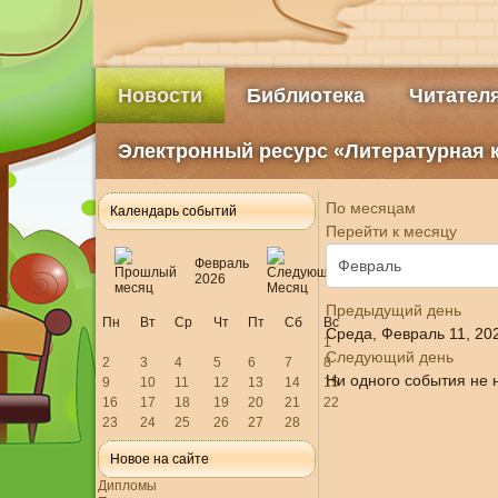
Новости
Библиотека
Читател
Электронный ресурс «Литературная 
По месяцам
Календарь событий
Перейти к месяцу
Февраль
2026
Предыдущий день
Пн
Вт
Ср
Чт
Пт
Сб
Вс
Среда, Февраль 11, 20
1
Следующий день
2
3
4
5
6
7
8
Ни одного события не 
9
10
11
12
13
14
15
16
17
18
19
20
21
22
23
24
25
26
27
28
Новое на сайте
Дипломы