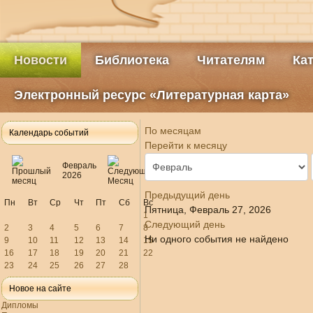
Новости
Библиотека
Читателям
Ка
Электронный ресурс «Литературная карта»
По месяцам
Календарь событий
Перейти к месяцу
Февраль
2026
Предыдущий день
Пн
Вт
Ср
Чт
Пт
Сб
Вс
Пятница, Февраль 27, 2026
1
Следующий день
2
3
4
5
6
7
8
Ни одного события не найдено
9
10
11
12
13
14
15
16
17
18
19
20
21
22
23
24
25
26
27
28
Новое на сайте
Дипломы