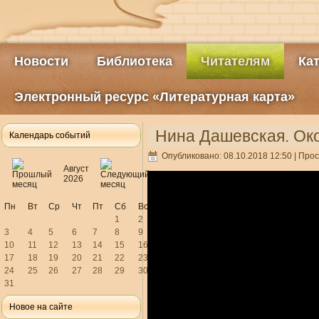
Новости
Библиотека
Читателям
Ка
Электронный ресурс «Литературная карта»
Нина Дашевская. Ок
Календарь событий
Опубликовано: 08.10.2018 12:50
| Прос
Август
2026
Пн
Вт
Ср
Чт
Пт
Сб
Вс
1
2
3
4
5
6
7
8
9
10
11
12
13
14
15
16
17
18
19
20
21
22
23
24
25
26
27
28
29
30
31
Новое на сайте