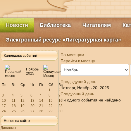
Новости
Библиотека
Читателям
Ка
Электронный ресурс «Литературная карта»
По месяцам
Календарь событий
Перейти к месяцу
Ноябрь
2025
Предыдущий день
Пн
Вт
Ср
Чт
Пт
Сб
Вс
Четверг, Ноябрь 20, 2025
1
2
Следующий день
3
4
5
6
7
8
9
Ни одного события не найдено
10
11
12
13
14
15
16
17
18
19
20
21
22
23
24
25
26
27
28
29
30
Новое на сайте
Дипломы