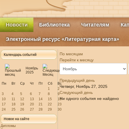
Новости
Библиотека
Читателям
Ка
Электронный ресурс «Литературная карта»
По месяцам
Календарь событий
Перейти к месяцу
Ноябрь
2025
Предыдущий день
Пн
Вт
Ср
Чт
Пт
Сб
Вс
Четверг, Ноябрь 27, 2025
1
2
Следующий день
3
4
5
6
7
8
9
Ни одного события не найдено
10
11
12
13
14
15
16
17
18
19
20
21
22
23
24
25
26
27
28
29
30
Новое на сайте
Дипломы