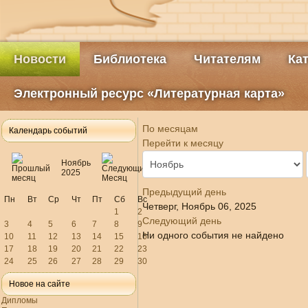
Новости
Библиотека
Читателям
Ка
Электронный ресурс «Литературная карта»
По месяцам
Календарь событий
Перейти к месяцу
Ноябрь
2025
Предыдущий день
Пн
Вт
Ср
Чт
Пт
Сб
Вс
Четверг, Ноябрь 06, 2025
1
2
Следующий день
3
4
5
6
7
8
9
Ни одного события не найдено
10
11
12
13
14
15
16
17
18
19
20
21
22
23
24
25
26
27
28
29
30
Новое на сайте
Дипломы