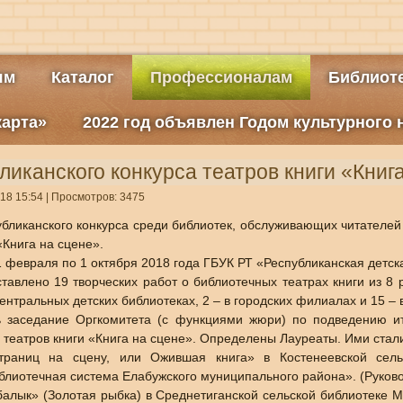
ям
Каталог
Профессионалам
Библиоте
карта»
2022 год объявлен Годом культурного
ликанского конкурса театров книги «Книг
18 15:54
| Просмотров: 3475
бликанского конкурса среди библиотек, обслуживающих читателей 
«Книга на сцене».
1 февраля по 1 октября 2018 года ГБУК РТ «Республиканская детск
тавлено 19 творческих работ о библиотечных театрах книги из 8 
 центральных детских библиотеках, 2 – в городских филиалах и 15 – 
ь заседание Оргкомитета (с функциями жюри) по подведению ит
 театров книги «Книга на сцене». Определены Лауреаты. Ими стал
траниц на сцену, или Ожившая книга» в Костенеевской сел
лиотечная система Елабужского муниципального района». (Руковод
 балык» (Золотая рыбка) в Среднетиганской сельской библиотеке