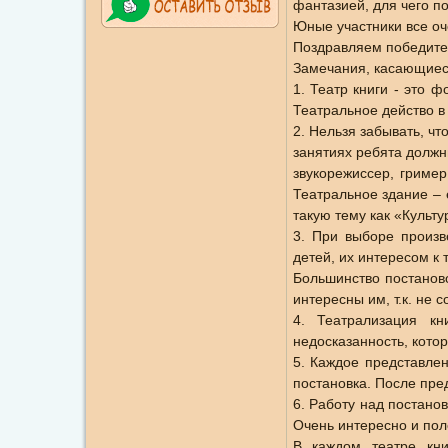
фантазией, для чего п
Юные участники все оч
Поздравляем победител
Замечания, касающиеся
1. Театр книги - это 
Театральное действо в
2. Нельзя забывать, чт
занятиях ребята должн
звукорежиссер, гример
Театральное здание – 
такую тему как «Культу
3. При выборе произв
детей, их интересом к 
Большинство постаново
интересны им, т.к. не с
4. Театрализация кн
недосказанность, кото
5. Каждое представлен
постановка. После пред
6. Работу над постано
Очень интересно и пол
В каждом театре кни