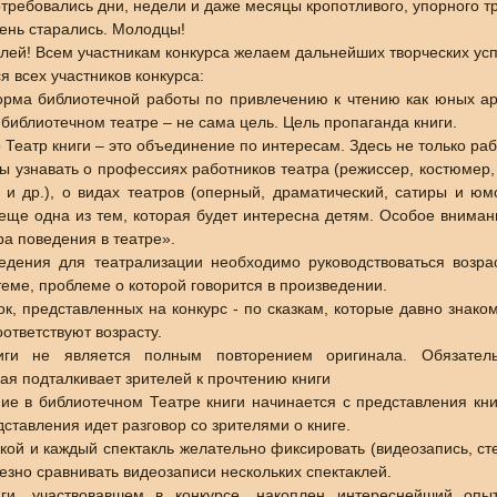
отребовались дни, недели и даже месяцы кропотливого, упорного т
ень старались. Молодцы!
ей! Всем участникам конкурса желаем дальнейших творческих усп
 всех участников конкурса:
форма библиотечной работы по привлечению к чтению как юных арт
 библиотечном театре – не сама цель. Цель пропаганда книги.
о Театр книги – это объединение по интересам. Здесь не только ра
ы узнавать о профессиях работников театра (режиссер, костюмер, 
 и др.), о видах театров (оперный, драматический, сатиры и юмор
еще одна из тем, которая будет интересна детям. Особое вниман
ра поведения в театре».
едения для театрализации необходимо руководствоваться возр
теме, проблеме о которой говорится в произведении.
к, представленных на конкурс - по сказкам, которые давно знак
оответствуют возрасту.
иги не является полным повторением оригинала. Обязатель
рая подталкивает зрителей к прочтению книги
ие в библиотечном Театре книги начинается с представления кни
ставления идет разговор со зрителями о книге.
вкой и каждый спектакль желательно фиксировать (видеозапись, с
езно сравнивать видеозаписи нескольких спектаклей.
ги, участвовавшем в конкурсе, накоплен интереснейший оп