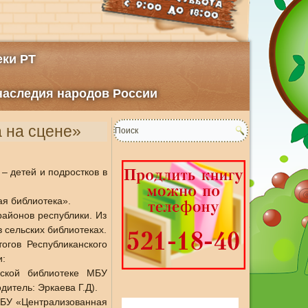
ки РТ
 наследия народов России
а на сцене»
– детей и подростков в
ая библиотека».
районов республики. Из
в сельских библиотеках.
огов Республиканского
и:
ьской библиотеке МБУ
итель: Эркаева Г.Д).
 МБУ «Централизованная