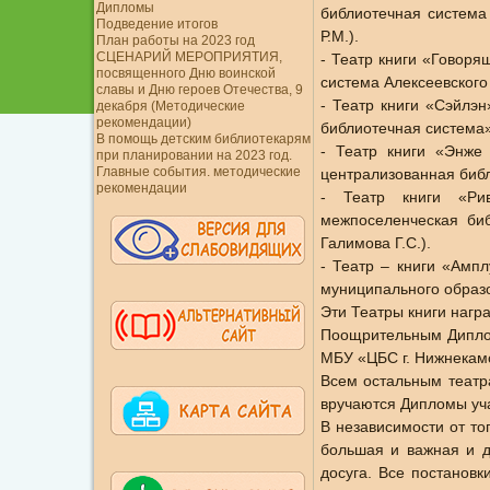
Дипломы
библиотечная система
Подведение итогов
Р.М.).
План работы на 2023 год
СЦЕНАРИЙ МЕРОПРИЯТИЯ,
- Театр книги «Говор
посвященного Дню воинской
система Алексеевского
славы и Дню героев Отечества, 9
- Театр книги «Сэйлэ
декабря (Методические
рекомендации)
библиотечная система».
В помощь детским библиотекарям
- Театр книги «Энже
при планировании на 2023 год.
Главные события. методические
централизованная библ
рекомендации
- Театр книги «Рив
межпоселенческая биб
Галимова Г.С.).
- Театр – книги «Амп
муниципального образо
Эти Театры книги наг
Поощрительным Диплом
МБУ «ЦБС г. Нижнекамск
Всем остальным театр
вручаются Дипломы уча
В независимости от то
большая и важная и д
досуга. Все постанов