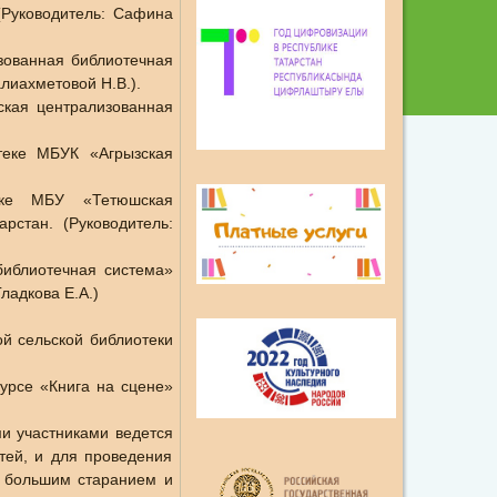
(Руководитель: Сафина
зованная библиотечная
лиахметовой Н.В.).
ская централизованная
теке МБУК «Агрызская
теке МБУ «Тетюшская
рстан. (Руководитель:
библиотечная система»
ладкова Е.А.)
й сельской библиотеки
урсе «Книга на сцене»
ми участниками ведется
тей, и для проведения
с большим старанием и