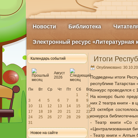
Новости
Библиотека
Читател
Электронный ресурс «Литературная 
Итоги Респуб
Календарь событий
Опубликовано: 30.10.20
Август
Подведены итоги Респу
2026
республике Татарстан 
Пн
Вт
Ср
Чт
Пт
Сб
Вс
Конкурс проводился с 
1
2
На конкурс было предс
3
4
5
6
7
8
9
них 2 театра книги - в
10
11
12
13
14
15
16
23 октября состоялос
17
18
19
20
21
22
23
конкурса библиотечных
24
25
26
27
28
29
30
- Театр книги «Со с
31
«Централизованная биб
Новое на сайте
- Театр книги « Алтын