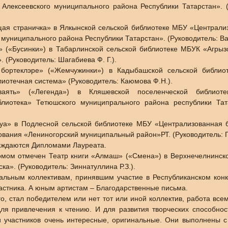
 Алексеевского муниципального района Республики Татарстан». 
ящая страничка» в Ялкынской сельской библиотеке МБУ «Централи
 муниципального района Республики Татарстан». (Руководитель: Ва
н» («Бусинки») в Табарлинской сельской библиотеке МБУК «Агрыз
 (Руководитель: Шагабиева Ф. Г.).
 бортеклэре» («Жемчужинки») в Кадыбашской сельской библио
иотечная система» (Руководитель: Каюмова Ф.Н.).
аять» («Легенда») в Кляшевской поселенческой библио
лиотека» Тетюшского муниципрального района республики Тата
луа» в Подлесной сельской библиотеке МБУ «Централизованная 
вания «Лениногорский муниципальный район»РТ. (Руководитель: Г
раждаются Дипломами Лауреата.
ом отмечен Театр книги «Алмаш» («Смена») в Верхнечелнинско
а». (Руководитель: Зиннатуллина Р.З.).
альным коллективам, принявшим участие в Республиканском конк
стника. А юным артистам – Благодарственные письма.
го, стал победителем или нет тот или иной коллектив, работа все
ля привлечения к чтению. И для развития творческих способнос
ки участников очень интересные, оригинальные. Они выполнены 