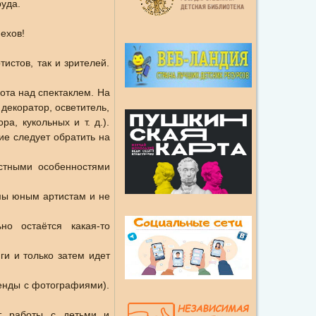
руда.
ехов!
истов, так и зрителей.
бота над спектаклем. На
декоратор, осветитель,
а, кукольных и т. д.).
ие следует обратить на
астными особенностями
омы юным артистам и не
но остаётся какая-то
ги и только затем идет
тенды с фотографиями).
ыт работы с детьми и