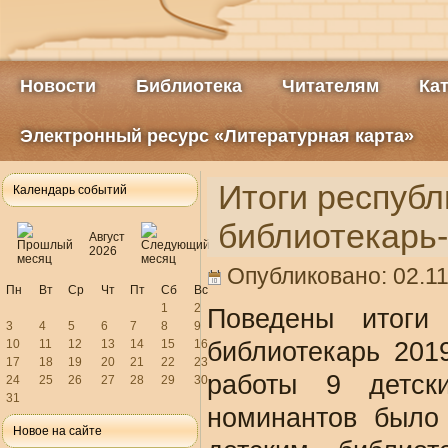
Новости
Библиотека
Читателям
Ка
Электронный ресурс «Литературная карта»
Итоги республ
Календарь событий
библиотекарь
Август
2026
Опубликовано: 02.11
Пн
Вт
Ср
Чт
Пт
Сб
Вс
1
2
Поведены итоги 
3
4
5
6
7
8
9
10
11
12
13
14
15
16
библиотекарь 201
17
18
19
20
21
22
23
работы 9 детск
24
25
26
27
28
29
30
31
номинантов было
Новое на сайте