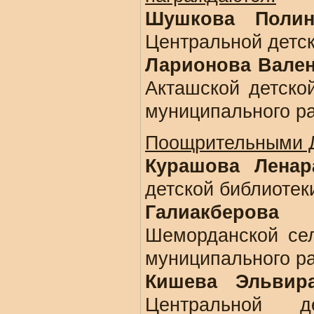
Шушкова Поли
Центральной детс
Ларионова Вален
Акташской детско
муниципального р
Поощрительными 
Курашова Ленар
детской библиоте
Галиакберова
Шеморданской сел
муниципального р
Кишева Эльвир
Центральной д