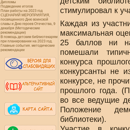
детским библио
Дипломы
Подведение итогов
стимулировал к уч
План работы на 2023 год
СЦЕНАРИЙ МЕРОПРИЯТИЯ,
посвященного Дню воинской
Каждая из участн
славы и Дню героев Отечества, 9
декабря (Методические
максимальная оцен
рекомендации)
В помощь детским библиотекарям
25 баллов ни н
при планировании на 2023 год.
Главные события. методические
рекомендации
помешали типич
конкурса прошлого
конкурсанты не 
конкурсе, не проч
прошлого года. (
во все ведущие де
Положение дем
библиотеки).
Участие в конку