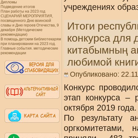
Дипломы
учреждениях образ
Подведение итогов
План работы на 2023 год
СЦЕНАРИЙ МЕРОПРИЯТИЯ,
посвященного Дню воинской
Итоги республ
славы и Дню героев Отечества, 9
декабря (Методические
конкурса для 
рекомендации)
В помощь детским библиотекарям
при планировании на 2023 год.
китабымның а
Главные события. методические
рекомендации
любимой книг
Опубликовано: 22.11
Конкурс проводил
этап конкурса –
октября 2019 года.
По результату а
оргкомитетами, 