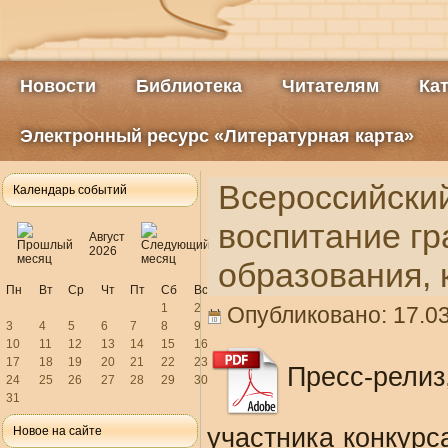
Новости
Библиотека
Читателям
Ка
Электронный ресурс «Литературная карта»
Всероссийский
Календарь событий
воспитание г
Август
2026
образования, 
Пн
Вт
Ср
Чт
Пт
Сб
Вс
1
2
Опубликовано: 17.03
3
4
5
6
7
8
9
10
11
12
13
14
15
16
17
18
19
20
21
22
23
Пресс-рел
24
25
26
27
28
29
30
31
участника конкурс
Новое на сайте