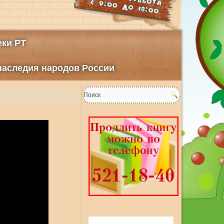
ки РТ
 наследия народов России