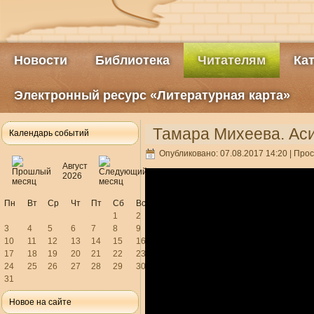
Новости
Библиотека
Читателям
Ка
Электронный ресурс «Литературная карта»
Тамара Михеева. Ас
Календарь событий
Опубликовано: 07.08.2017 14:20
| Прос
Август
2026
Пн
Вт
Ср
Чт
Пт
Сб
Вс
1
2
3
4
5
6
7
8
9
10
11
12
13
14
15
16
17
18
19
20
21
22
23
24
25
26
27
28
29
30
31
Новое на сайте