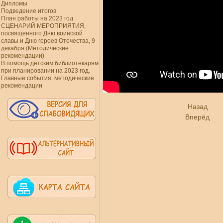
Дипломы
Подведение итогов
План работы на 2023 год
СЦЕНАРИЙ МЕРОПРИЯТИЯ,
посвященного Дню воинской
славы и Дню героев Отечества, 9
декабря (Методические
рекомендации)
В помощь детским библиотекарям
при планировании на 2023 год.
Главные события. методические
рекомендации
Назад
Вперёд