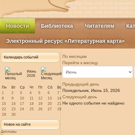
Новости
Библиотека
Читателям
Ка
Электронный ресурс «Литературная карта»
По месяцам
Календарь событий
Перейти к месяцу
Июнь
2026
Предыдущий день
Пн
Вт
Ср
Чт
Пт
Сб
Вс
Понедельник, Июнь 15, 2026
1
2
3
4
5
6
7
Следующий день
8
9
10
11
12
13
14
Ни одного события не найдено
15
16
17
18
19
20
21
22
23
24
25
26
27
28
29
30
Новое на сайте
Дипломы