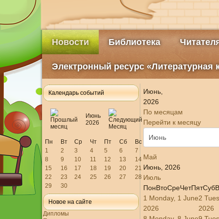
Новости
Библиотека
Читател
Электронный ресурс «Литературная 
Июнь,
Календарь событий
2026
По месяцам
Июнь
Перейти к месяцу
2026
Пн
Вт
Ср
Чт
Пт
Сб
Вс
1
2
3
4
5
6
7
Май
8
9
10
11
12
13
14
Июнь, 2026
15
16
17
18
19
20
21
22
23
24
25
26
27
28
Июль
29
30
Пон
Вто
Сре
Чет
Пят
Суб
В
1
Monday, 1 June
2
Tues
Новое на сайте
2026
2026
Дипломы
8
Monday, 8 June
9
Tues