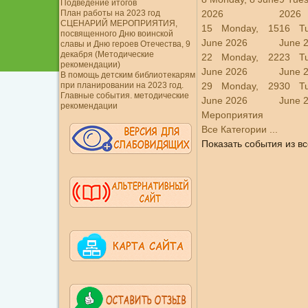
Подведение итогов
План работы на 2023 год
2026
2026
СЦЕНАРИЙ МЕРОПРИЯТИЯ,
15
Monday, 15
16
T
посвященного Дню воинской
June 2026
June 
славы и Дню героев Отечества, 9
декабря (Методические
22
Monday, 22
23
T
рекомендации)
June 2026
June 
В помощь детским библиотекарям
при планировании на 2023 год.
29
Monday, 29
30
T
Главные события. методические
June 2026
June 
рекомендации
Мероприятия
Все Категории ...
Показать события из вс