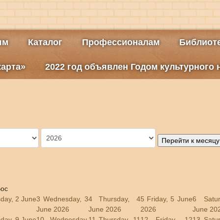
ям
Каталог
Профессионалам
Библиоте
карта»
2022 год объявлен Годом культурного
Перейти к месяцу
ос
day, 2 June
3
Wednesday, 3
4
Thursday, 4
5
Friday, 5 June
6
Satu
June 2026
June 2026
2026
June 20
day, 9 June
10
Wednesday,
11
Thursday, 11
12
Friday, 12
13
Satu