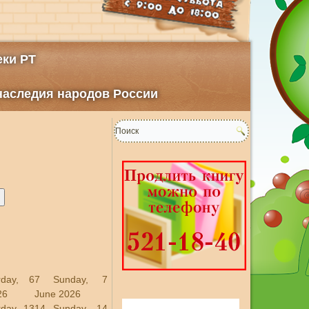
ки РТ
 наследия народов России
rday, 6
7
Sunday, 7
26
June 2026
rday, 13
14
Sunday, 14