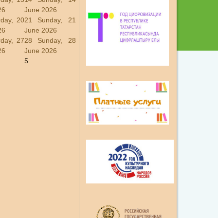
26
June 2026
rday, 20
21
Sunday, 21
26
June 2026
rday, 27
28
Sunday, 28
26
June 2026
5