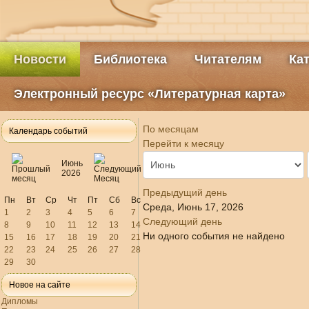
Новости
Библиотека
Читателям
Ка
Электронный ресурс «Литературная карта»
По месяцам
Календарь событий
Перейти к месяцу
Июнь
2026
Предыдущий день
Пн
Вт
Ср
Чт
Пт
Сб
Вс
Среда, Июнь 17, 2026
1
2
3
4
5
6
7
Следующий день
8
9
10
11
12
13
14
Ни одного события не найдено
15
16
17
18
19
20
21
22
23
24
25
26
27
28
29
30
Новое на сайте
Дипломы