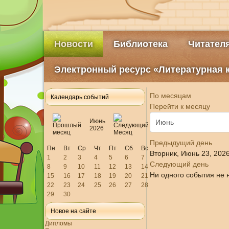
Новости
Библиотека
Читател
Электронный ресурс «Литературная 
По месяцам
Календарь событий
Перейти к месяцу
Июнь
2026
Предыдущий день
Пн
Вт
Ср
Чт
Пт
Сб
Вс
Вторник, Июнь 23, 202
1
2
3
4
5
6
7
Следующий день
8
9
10
11
12
13
14
Ни одного события не 
15
16
17
18
19
20
21
22
23
24
25
26
27
28
29
30
Новое на сайте
Дипломы