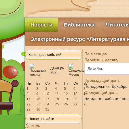
Новости
Библиотека
Читател
Электронный ресурс «Литературная 
По месяцам
Календарь событий
Перейти к месяцу
Декабрь
2025
Предыдущий день
Пн
Вт
Ср
Чт
Пт
Сб
Вс
Понедельник, Декабрь 
1
2
3
4
5
6
7
Следующий день
8
9
10
11
12
13
14
Ни одного события не 
15
16
17
18
19
20
21
22
23
24
25
26
27
28
29
30
31
Новое на сайте
Дипломы