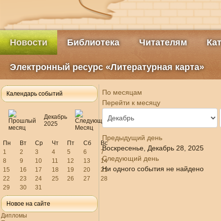
Новости
Библиотека
Читателям
Ка
Электронный ресурс «Литературная карта»
По месяцам
Календарь событий
Перейти к месяцу
Декабрь
2025
Предыдущий день
Пн
Вт
Ср
Чт
Пт
Сб
Вс
Воскресенье, Декабрь 28, 2025
1
2
3
4
5
6
7
Следующий день
8
9
10
11
12
13
14
Ни одного события не найдено
15
16
17
18
19
20
21
22
23
24
25
26
27
28
29
30
31
Новое на сайте
Дипломы