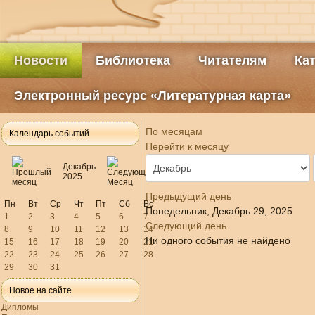
Новости
Библиотека
Читателям
Ка
Электронный ресурс «Литературная карта»
По месяцам
Календарь событий
Перейти к месяцу
Декабрь
2025
Предыдущий день
Пн
Вт
Ср
Чт
Пт
Сб
Вс
Понедельник, Декабрь 29, 2025
1
2
3
4
5
6
7
Следующий день
8
9
10
11
12
13
14
Ни одного события не найдено
15
16
17
18
19
20
21
22
23
24
25
26
27
28
29
30
31
Новое на сайте
Дипломы