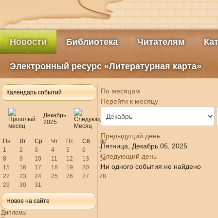
Новости
Библиотека
Читателям
Ка
Электронный ресурс «Литературная карта»
По месяцам
Календарь событий
Перейти к месяцу
Декабрь
2025
Предыдущий день
Пн
Вт
Ср
Чт
Пт
Сб
Вс
Пятница, Декабрь 05, 2025
1
2
3
4
5
6
7
Следующий день
8
9
10
11
12
13
14
Ни одного события не найдено
15
16
17
18
19
20
21
22
23
24
25
26
27
28
29
30
31
Новое на сайте
Дипломы