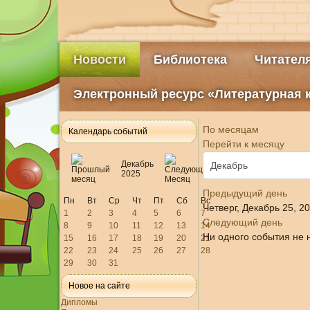
Новости
Библиотека
Читател
Электронный ресурс «Литературная 
По месяцам
Календарь событий
Перейти к месяцу
Декабрь
2025
Предыдущий день
Пн
Вт
Ср
Чт
Пт
Сб
Вс
Четверг, Декабрь 25, 2
1
2
3
4
5
6
7
Следующий день
8
9
10
11
12
13
14
Ни одного события не 
15
16
17
18
19
20
21
22
23
24
25
26
27
28
29
30
31
Новое на сайте
Дипломы