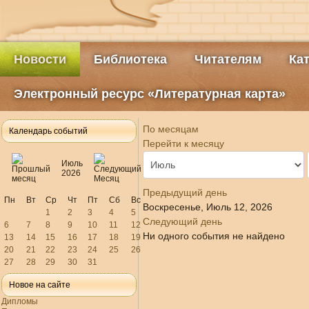
Новости
Библиотека
Читателям
Ка
Электронный ресурс «Литературная карта»
По месяцам
Календарь событий
Перейти к месяцу
Июль
2026
Предыдущий день
Пн
Вт
Ср
Чт
Пт
Сб
Вс
Воскресенье, Июль 12, 2026
1
2
3
4
5
Следующий день
6
7
8
9
10
11
12
Ни одного события не найдено
13
14
15
16
17
18
19
20
21
22
23
24
25
26
27
28
29
30
31
Новое на сайте
Дипломы