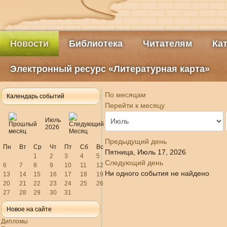
Новости
Библиотека
Читателям
Ка
Электронный ресурс «Литературная карта»
По месяцам
Календарь событий
Перейти к месяцу
Июль
2026
Предыдущий день
Пн
Вт
Ср
Чт
Пт
Сб
Вс
Пятница, Июль 17, 2026
1
2
3
4
5
Следующий день
6
7
8
9
10
11
12
Ни одного события не найдено
13
14
15
16
17
18
19
20
21
22
23
24
25
26
27
28
29
30
31
Новое на сайте
Дипломы