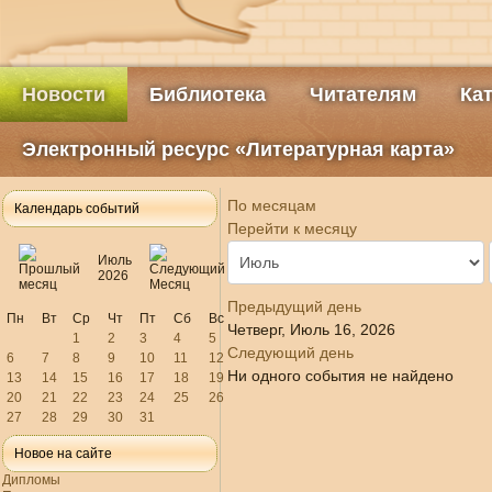
Новости
Библиотека
Читателям
Ка
Электронный ресурс «Литературная карта»
По месяцам
Календарь событий
Перейти к месяцу
Июль
2026
Предыдущий день
Пн
Вт
Ср
Чт
Пт
Сб
Вс
Четверг, Июль 16, 2026
1
2
3
4
5
Следующий день
6
7
8
9
10
11
12
Ни одного события не найдено
13
14
15
16
17
18
19
20
21
22
23
24
25
26
27
28
29
30
31
Новое на сайте
Дипломы