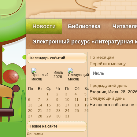
Новости
Библиотека
Читател
Электронный ресурс «Литературная 
По месяцам
Календарь событий
Перейти к месяцу
Июль
2026
Предыдущий день
Пн
Вт
Ср
Чт
Пт
Сб
Вс
Вторник, Июль 28, 202
1
2
3
4
5
Следующий день
6
7
8
9
10
11
12
Ни одного события не 
13
14
15
16
17
18
19
20
21
22
23
24
25
26
27
28
29
30
31
Новое на сайте
Дипломы