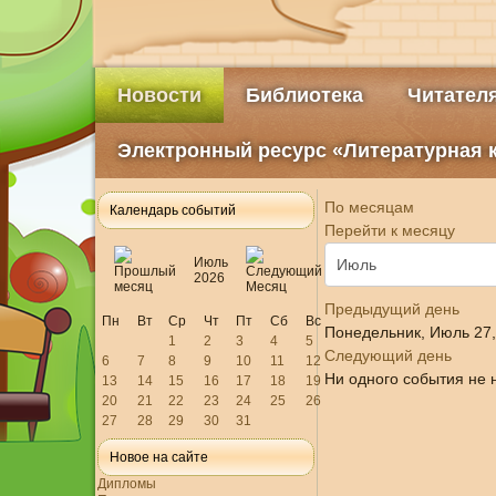
Новости
Библиотека
Читател
Электронный ресурс «Литературная 
По месяцам
Календарь событий
Перейти к месяцу
Июль
2026
Предыдущий день
Пн
Вт
Ср
Чт
Пт
Сб
Вс
Понедельник, Июль 27,
1
2
3
4
5
Следующий день
6
7
8
9
10
11
12
Ни одного события не 
13
14
15
16
17
18
19
20
21
22
23
24
25
26
27
28
29
30
31
Новое на сайте
Дипломы