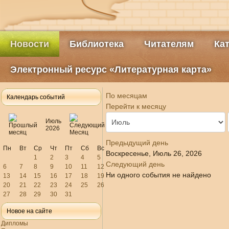
Новости
Библиотека
Читателям
Ка
Электронный ресурс «Литературная карта»
По месяцам
Календарь событий
Перейти к месяцу
Июль
2026
Предыдущий день
Пн
Вт
Ср
Чт
Пт
Сб
Вс
Воскресенье, Июль 26, 2026
1
2
3
4
5
Следующий день
6
7
8
9
10
11
12
Ни одного события не найдено
13
14
15
16
17
18
19
20
21
22
23
24
25
26
27
28
29
30
31
Новое на сайте
Дипломы